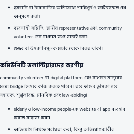
হয়রানি বা চাঁদাবাজির অভিযোগে শান্তিপূর্ণ ও আইনসম্মত পথ
অনুসরণ করা।
ব্যবসায়ী সমিতি, স্থানীয় representative এবং community
volunteer-দের মাধ্যমে তথ্য যাচাই করা।
গুজব বা উসকানিমূলক প্রচার থেকে বিরত থাকা।
কমিউনিটি ভলান্টিয়ারদের করণীয়
community volunteer-রা digital platform এবং সাধারণ মানুষের
মধ্যে bridge হিসেবে কাজ করতে পারেন। তবে তাদের ভূমিকা হবে
সহায়ক, শৃঙ্খলাবদ্ধ, মানবিক এবং law-abiding।
elderly ও low-income people-কে website বা app ব্যবহার
করতে সাহায্য করা।
অভিযোগ লিখতে সহায়তা করা, কিন্তু অভিযোগকারীর