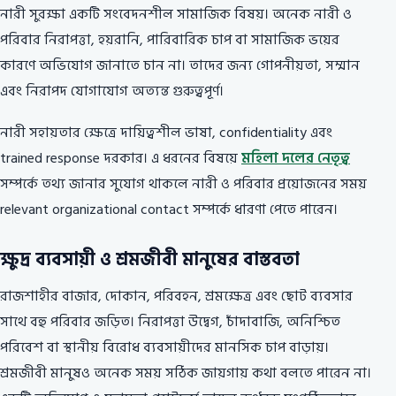
নারী সুরক্ষা একটি সংবেদনশীল সামাজিক বিষয়। অনেক নারী ও
পরিবার নিরাপত্তা, হয়রানি, পারিবারিক চাপ বা সামাজিক ভয়ের
কারণে অভিযোগ জানাতে চান না। তাদের জন্য গোপনীয়তা, সম্মান
এবং নিরাপদ যোগাযোগ অত্যন্ত গুরুত্বপূর্ণ।
নারী সহায়তার ক্ষেত্রে দায়িত্বশীল ভাষা, confidentiality এবং
trained response দরকার। এ ধরনের বিষয়ে
মহিলা দলের নেতৃত্ব
সম্পর্কে তথ্য জানার সুযোগ থাকলে নারী ও পরিবার প্রয়োজনের সময়
relevant organizational contact সম্পর্কে ধারণা পেতে পারেন।
ক্ষুদ্র ব্যবসায়ী ও শ্রমজীবী মানুষের বাস্তবতা
রাজশাহীর বাজার, দোকান, পরিবহন, শ্রমক্ষেত্র এবং ছোট ব্যবসার
সাথে বহু পরিবার জড়িত। নিরাপত্তা উদ্বেগ, চাঁদাবাজি, অনিশ্চিত
পরিবেশ বা স্থানীয় বিরোধ ব্যবসায়ীদের মানসিক চাপ বাড়ায়।
শ্রমজীবী মানুষও অনেক সময় সঠিক জায়গায় কথা বলতে পারেন না।