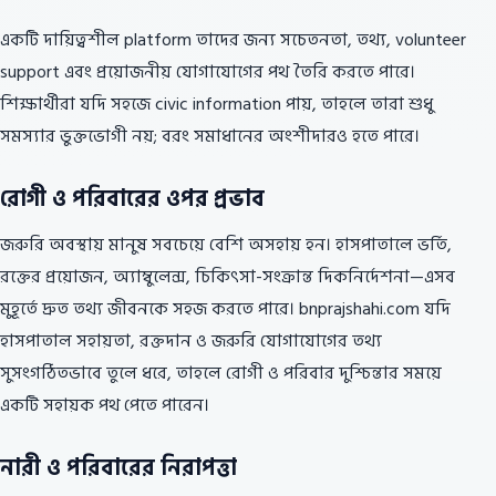
একটি দায়িত্বশীল platform তাদের জন্য সচেতনতা, তথ্য, volunteer
support এবং প্রয়োজনীয় যোগাযোগের পথ তৈরি করতে পারে।
শিক্ষার্থীরা যদি সহজে civic information পায়, তাহলে তারা শুধু
সমস্যার ভুক্তভোগী নয়; বরং সমাধানের অংশীদারও হতে পারে।
রোগী ও পরিবারের ওপর প্রভাব
জরুরি অবস্থায় মানুষ সবচেয়ে বেশি অসহায় হন। হাসপাতালে ভর্তি,
রক্তের প্রয়োজন, অ্যাম্বুলেন্স, চিকিৎসা-সংক্রান্ত দিকনির্দেশনা—এসব
মুহূর্তে দ্রুত তথ্য জীবনকে সহজ করতে পারে। bnprajshahi.com যদি
হাসপাতাল সহায়তা, রক্তদান ও জরুরি যোগাযোগের তথ্য
সুসংগঠিতভাবে তুলে ধরে, তাহলে রোগী ও পরিবার দুশ্চিন্তার সময়ে
একটি সহায়ক পথ পেতে পারেন।
নারী ও পরিবারের নিরাপত্তা