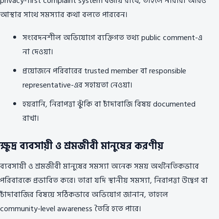
privacy-first complaint system বজায় রাখে, তাহলে নারীরা আরও
আস্থার সাথে সমস্যার কথা বলতে পারবেন।
সংবেদনশীল অভিযোগে ব্যক্তিগত তথ্য public comment-এ
না দেওয়া।
প্রয়োজনে পরিবারের trusted member বা responsible
representative-এর সহায়তা নেওয়া।
হয়রানি, নিরাপত্তা ঝুঁকি বা চাঁদাবাজি বিষয় documented
রাখা।
ক্ষুদ্র ব্যবসায়ী ও শ্রমজীবী মানুষের করণীয়
ব্যবসায়ী ও শ্রমজীবী মানুষের সমস্যা অনেক সময় অর্থনৈতিকভাবে
পরিবারকে প্রভাবিত করে। তারা যদি স্থানীয় সমস্যা, নিরাপত্তা উদ্বেগ বা
চাঁদাবাজির বিষয়ে সঠিকভাবে অভিযোগ জানান, তাহলে
community-level awareness তৈরি হতে পারে।