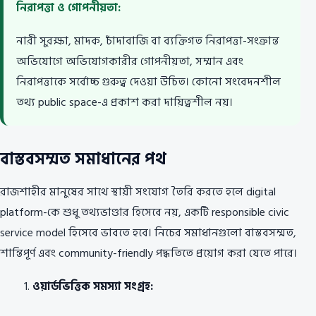
নিরাপত্তা ও গোপনীয়তা:
নারী সুরক্ষা, মাদক, চাঁদাবাজি বা ব্যক্তিগত নিরাপত্তা-সংক্রান্ত
অভিযোগে অভিযোগকারীর গোপনীয়তা, সম্মান এবং
নিরাপত্তাকে সর্বোচ্চ গুরুত্ব দেওয়া উচিত। কোনো সংবেদনশীল
তথ্য public space-এ প্রকাশ করা দায়িত্বশীল নয়।
বাস্তবসম্মত সমাধানের পথ
রাজশাহীর মানুষের সাথে স্থায়ী সংযোগ তৈরি করতে হলে digital
platform-কে শুধু তথ্যভাণ্ডার হিসেবে নয়, একটি responsible civic
service model হিসেবে ভাবতে হবে। নিচের সমাধানগুলো বাস্তবসম্মত,
শান্তিপূর্ণ এবং community-friendly পদ্ধতিতে প্রয়োগ করা যেতে পারে।
ওয়ার্ডভিত্তিক সমস্যা সংগ্রহ: