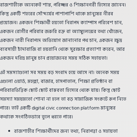
রাজশাহীকে অনেকেই শান্ত, পরিচ্ছন্ন ও শিক্ষানগরী হিসেবে জানেন।
কিন্তু একটি শহরের সৌন্দর্যের পাশাপাশি থাকে মানুষের নীরব
প্রয়োজন। একজন শিক্ষার্থী হয়তো নিরাপদ ক্যাম্পাস পরিবেশ চান,
একজন রোগীর পরিবার জরুরি রক্ত বা অ্যাম্বুলেন্সের তথ্য খোঁজেন,
একজন নারী নিরাপদে অভিযোগ জানানোর পথ চান, একজন ক্ষুদ্র
ব্যবসায়ী চাঁদাবাজি বা হয়রানি থেকে সুরক্ষার প্রত্যাশা করেন, আর
একজন দরিদ্র মানুষ চান প্রয়োজনের সময় সঠিক সহায়তা।
এই সমস্যাগুলো সব সময় বড় সংবাদ হয়ে আসে না। অনেক সময়
এগুলো ওয়ার্ড, মহল্লা, বাজার, হাসপাতাল, শিক্ষা প্রতিষ্ঠান বা
পরিবারভিত্তিক ছোট ছোট বাস্তবতা হিসেবে থেকে যায়। কিন্তু ছোট
সমস্যা সময়মতো শোনা না হলে তা বড় সামাজিক সংকটে রূপ নিতে
পারে। তাই একটি digital civic connection platform মানুষের
কথাকে সংগঠিতভাবে তুলে ধরতে পারে।
রাজশাহীর শিক্ষার্থীদের জন্য তথ্য, নিরাপত্তা ও সহায়তা