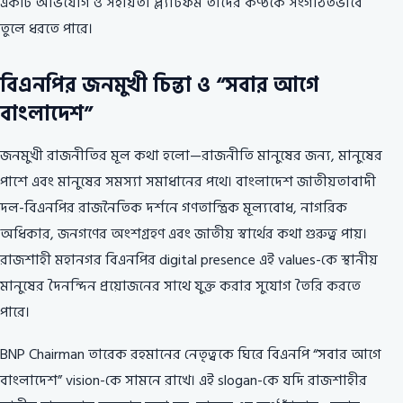
একটি অভিযোগ ও সহায়তা প্ল্যাটফর্ম তাদের কণ্ঠকে সংগঠিতভাবে
তুলে ধরতে পারে।
বিএনপির জনমুখী চিন্তা ও “সবার আগে
বাংলাদেশ”
জনমুখী রাজনীতির মূল কথা হলো—রাজনীতি মানুষের জন্য, মানুষের
পাশে এবং মানুষের সমস্যা সমাধানের পথে। বাংলাদেশ জাতীয়তাবাদী
দল-বিএনপির রাজনৈতিক দর্শনে গণতান্ত্রিক মূল্যবোধ, নাগরিক
অধিকার, জনগণের অংশগ্রহণ এবং জাতীয় স্বার্থের কথা গুরুত্ব পায়।
রাজশাহী মহানগর বিএনপির digital presence এই values-কে স্থানীয়
মানুষের দৈনন্দিন প্রয়োজনের সাথে যুক্ত করার সুযোগ তৈরি করতে
পারে।
BNP Chairman তারেক রহমানের নেতৃত্বকে ঘিরে বিএনপি “সবার আগে
বাংলাদেশ” vision-কে সামনে রাখে। এই slogan-কে যদি রাজশাহীর