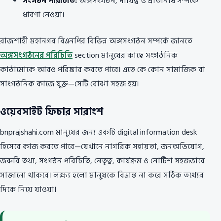
সংগঠন পরিচিতি:
অঙ্গসংগঠন, দায়িত্ব ও প্রতিনিধি সম্পর্কে
ধারণা নেওয়া।
রাজশাহী মহানগর বিএনপির বিভিন্ন অঙ্গসংগঠন সম্পর্কে জানতে
অঙ্গসংগঠনের পরিচিতি
section মানুষের কাছে সংগঠনিক
কাঠামোকে আরও পরিষ্কার করতে পারে। এতে কে কোন সামাজিক বা
সাংগঠনিক কাজে যুক্ত—সেটি বোঝা সহজ হয়।
ওয়েবসাইট ফিচার সারাংশ
bnprajshahi.com মানুষের জন্য একটি digital information desk
হিসেবে কাজ করতে পারে—যেখানে নাগরিক সহায়তা, জনঅভিযোগ,
জরুরি তথ্য, সংগঠন পরিচিতি, নেতৃত্ব, কার্যক্রম ও নোটিশ সহজভাবে
সাজানো থাকবে। লক্ষ্য হলো মানুষকে বিভ্রান্ত না করে সঠিক তথ্যের
দিকে নিয়ে যাওয়া।