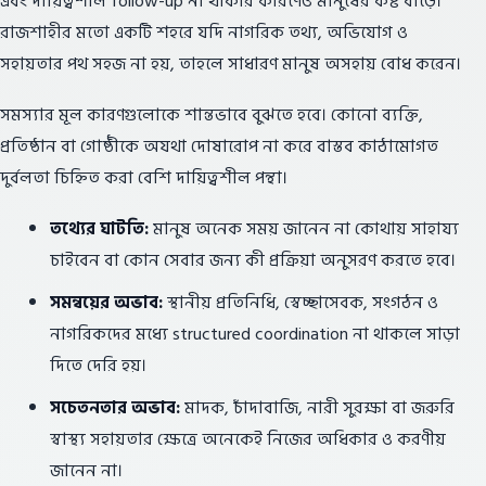
এবং দায়িত্বশীল follow-up না থাকার কারণেও মানুষের কষ্ট বাড়ে।
রাজশাহীর মতো একটি শহরে যদি নাগরিক তথ্য, অভিযোগ ও
সহায়তার পথ সহজ না হয়, তাহলে সাধারণ মানুষ অসহায় বোধ করেন।
সমস্যার মূল কারণগুলোকে শান্তভাবে বুঝতে হবে। কোনো ব্যক্তি,
প্রতিষ্ঠান বা গোষ্ঠীকে অযথা দোষারোপ না করে বাস্তব কাঠামোগত
দুর্বলতা চিহ্নিত করা বেশি দায়িত্বশীল পন্থা।
তথ্যের ঘাটতি:
মানুষ অনেক সময় জানেন না কোথায় সাহায্য
চাইবেন বা কোন সেবার জন্য কী প্রক্রিয়া অনুসরণ করতে হবে।
সমন্বয়ের অভাব:
স্থানীয় প্রতিনিধি, স্বেচ্ছাসেবক, সংগঠন ও
নাগরিকদের মধ্যে structured coordination না থাকলে সাড়া
দিতে দেরি হয়।
সচেতনতার অভাব:
মাদক, চাঁদাবাজি, নারী সুরক্ষা বা জরুরি
স্বাস্থ্য সহায়তার ক্ষেত্রে অনেকেই নিজের অধিকার ও করণীয়
জানেন না।