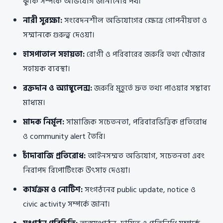
ঝুঁকি সম্পর্কে অভিযোগ জানানোর পথ।
নারী সুরক্ষা:
সংবেদনশীল অভিযোগের ক্ষেত্রে গোপনীয়তা ও
সম্মানকে গুরুত্ব দেওয়া।
হাসপাতাল সহায়তা:
রোগী ও পরিবারের জরুরি তথ্য খোঁজার
সহায়ক ব্যবস্থা।
রক্তদান ও অ্যাম্বুলেন্স:
জরুরি মুহূর্তে দ্রুত তথ্য পাওয়ার সম্ভাব্য
মাধ্যম।
মাদক নির্মূল:
সামাজিক সচেতনতা, পরিবারভিত্তিক প্রতিরোধ
ও community alert তৈরি।
চাঁদাবাজি প্রতিরোধ:
আইনসম্মত অভিযোগ, সচেতনতা এবং
নিরাপদ রিপোর্টিংকে উৎসাহ দেওয়া।
কার্যক্রম ও নোটিশ:
সংগঠনের public update, notice ও
civic activity সম্পর্কে জানা।