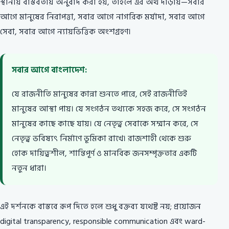
স্থানীয় বাস্তবতায় অনুবাদ করা হয়, তাহলে এর অর্থ দাঁড়ায়—সবার
আগে মানুষের নিরাপত্তা, সবার আগে নাগরিক মর্যাদা, সবার আগে
সেবা, সবার আগে ন্যায়ভিত্তিক অংশগ্রহণ।
সবার আগে বাংলাদেশ:
যে রাজনীতি মানুষের কান্না শুনতে পারে, সেই রাজনীতিই
মানুষের আস্থা পায়। যে সংগঠন তথ্যকে সহজ করে, সে সংগঠন
মানুষের কাছে কাছে যায়। যে নেতৃত্ব সেবাকে সম্মান করে, সে
নেতৃত্ব ভবিষ্যৎ নির্মাণে ভূমিকা রাখে। রাজশাহী থেকে শুরু
হোক দায়িত্বশীল, শান্তিপূর্ণ ও মানবিক জনসম্পৃক্ততার একটি
নতুন ধারা।
এই দর্শনকে বাস্তবে রূপ দিতে হলে শুধু বক্তব্য যথেষ্ট নয়; প্রয়োজন
digital transparency, responsible communication এবং ward-