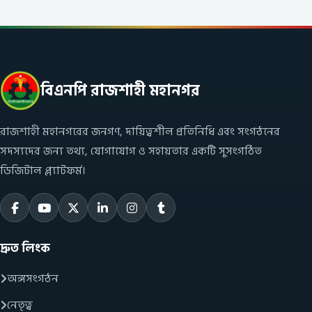
বিএনপি রাজশাহী মহানগর
রাজশাহী মহানগরের জনগণ, দায়িত্বশীল প্রতিনিধি এবং সংগঠনের
সদস্যদের জন্য তথ্য, যোগাযোগ ও সহায়তার একটি সুসংগঠিত
ডিজিটাল প্ল্যাটফর্ম।
দ্রুত লিংক
অঙ্গসংগঠন
নেতৃত্ব